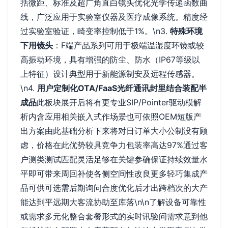
括微距、标准及超广角直白镜头优化光学传递函数曲
线，广泛应用于实验室仪器及医疗成像系统。精度经
过实验室验证，畸变率控制低于1%。\n3.
特殊环境
下用镜头
：F端产品系列可用于极端温湿度环镜或较
高振动环境，具有增强的防尘、防水（IP67等级以
上特征）设计典型用于新能源制安及远程传感器。
\n4.
用户定制化OTA/FaaS光纤通讯封里结合装配半
成品
此板块展开后将有更专业SIP/Pointer驱动模解
析内含应用相关嵌入式作场景也可依照OEM短版产
出方案由此基础分析下来将对日订单大小公制没有顾
虑，价格在此优势较具竞争力包装率高达97%通过客
户测类测试匹配灵活足够在关键参确保证持续效量水
平即可带来周回补使各侧空间性改良更多轻巧集成产
品可供可选需后期询问合度优化后才出跨档次的大产
能达到平远期大客流协助至库落\n\n了解设备可靠性
或需求多元化整合套餐形式的实时讯验问需求意到他